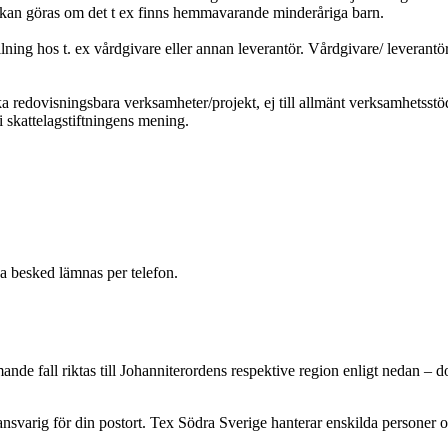
p kan göras om det t ex finns hemmavarande minderåriga barn.
llning hos t. ex vårdgivare eller annan leverantör. Vårdgivare/ leverantö
ka redovisningsbara verksamheter/projekt, ej till allmänt verksamhetsstö
 skattelagstiftningens mening.
a besked lämnas per telefon.
e fall riktas till Johanniterordens respektive region enligt nedan – doc
r ansvarig för din postort. Tex Södra Sverige hanterar enskilda person