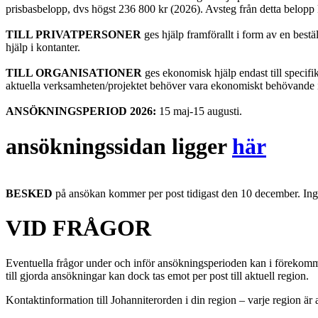
prisbasbelopp, dvs högst 236 800 kr (2026). Avsteg från detta belop
TILL PRIVATPERSONER
ges hjälp framförallt i form av en bestä
hjälp i kontanter.
TILL ORGANISATIONER
ges ekonomisk hjälp endast till specifi
aktuella verksamheten/projektet behöver vara ekonomiskt behövande i
ANSÖKNINGSPERIOD 2026:
15 maj-15 augusti.
ansökningssidan ligger
här
BESKED
på ansökan kommer per post tidigast den 10 december. Ing
VID FRÅGOR
Eventuella frågor under och inför ansökningsperioden kan i förekommand
till gjorda ansökningar kan dock tas emot per post till aktuell region.
Kontaktinformation till Johanniterorden i din region – varje region ä